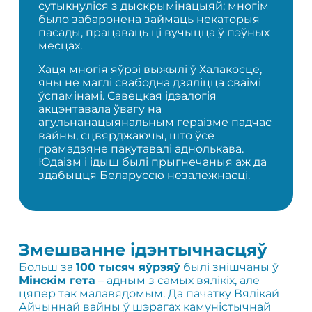
сутыкнуліся з дыскрымінацыяй: многім
было забаронена займаць некаторыя
пасады, працаваць ці вучыцца ў пэўных
месцах.
Хаця многія яўрэі выжылі ў Халакосце,
яны не маглі свабодна дзяліцца сваімі
ўспамінамі. Савецкая ідэалогія
акцэнтавала ўвагу на
агульнанацыянальным гераізме падчас
вайны, сцвярджаючы, што ўсе
грамадзяне пакутавалі аднолькава.
Юдаізм і ідыш былі прыгнечаныя аж да
здабыцця Беларуссю незалежнасці.
Змешванне ідэнтычнасцяў
Больш за
100 тысяч яўрэяў
былі знішчаны ў
Мінскім гета
– адным з самых вялікіх, але
цяпер так малавядомым. Да пачатку Вялікай
Айчыннай вайны ў шэрагах камуністычнай