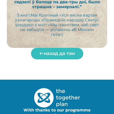
сядзелі ў балоце па два-тры дні, было
страшна – замярзалі.”
З кнігі Маі Крапінай «Уся вёска вартая
ўзнагароды «Праведнік народаў Свету»
(раздзел з кнігі «Мы памятаем, каб свет
не забыўся — успаміны аб Мінскім
гета»)
назад да тэм
With thanks to our programme