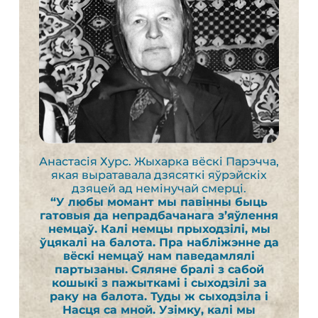
Анастасія Хурс. Жыхарка вёскі Парэчча,
якая выратавала дзясяткі яўрэйскіх
дзяцей ад немінучай смерці.
“У любы момант мы павінны быць
гатовыя да непрадбачанага з’яўлення
немцаў. Калі немцы прыходзілі, мы
ўцякалі на балота. Пра набліжэнне да
вёскі немцаў нам паведамлялі
партызаны. Сяляне бралі з сабой
кошыкі з пажыткамі і сыходзілі за
раку на балота. Туды ж сыходзіла і
Насця са мной. Узімку, калі мы