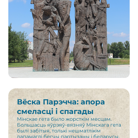
Вёска Парэчча: апора
смеласці і спагады
Мінскае гета было жорсткім месцам.
Большасць яўрэяў-вязняў Мінскага гета
былі забітыя, толькі нешматлікім
дапамаглі бегчы партызаны і беларусы.