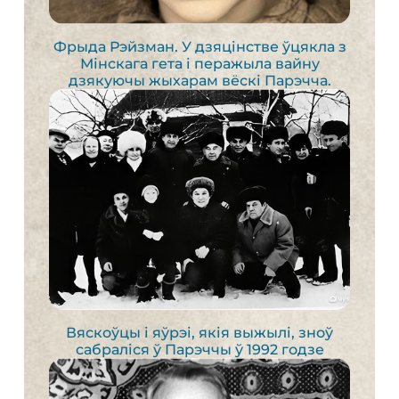
Фрыда Рэйзман. У дзяцінстве ўцякла з
Мінскага гета і перажыла вайну
дзякуючы жыхарам вёскі Парэчча.
Вяскоўцы і яўрэі, якія выжылі, зноў
сабраліся ў Парэччы ў 1992 годзе