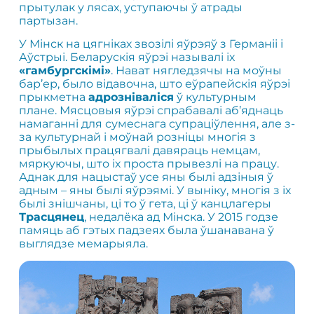
прытулак у лясах, уступаючы ў атрады
партызан.
У Мінск на цягніках звозілі яўрэяў з Германіі і
Аўстрыі. Беларускія яўрэі называлі іх
«гамбургскімі»
. Нават нягледзячы на ​​моўны
бар’ер, было відавочна, што еўрапейскія яўрэі
прыкметна
адрозніваліся
ў культурным
плане. Мясцовыя яўрэі спрабавалі аб’яднаць
намаганні для сумеснага супраціўлення, але з-
за культурнай і моўнай розніцы многія з
прыбылых працягвалі давяраць немцам,
мяркуючы, што іх проста прывезлі на працу.
Аднак для нацыстаў усе яны былі адзіныя ў
адным – яны былі яўрэямі. У выніку, многія з іх
былі знішчаны, ці то ў гета, ці ў канцлагеры
Трасцянец
, недалёка ад Мінска. У 2015 годзе
памяць аб гэтых падзеях была ўшанавана ў
выглядзе мемарыяла.