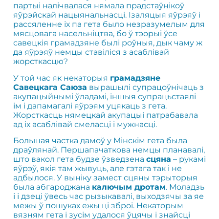
партыі налічвалася нямала прадстаўнікоў
яўрэйскай нацыянальнасці. Ізаляцыя яўрэяў і
рассяленне іх па гета было незразумелым для
мясцовага насельніцтва, бо ў тэорыі ўсе
савецкія грамадзяне былі роўныя, дык чаму ж
да яўрэяў немцы ставіліся з асаблівай
жорсткасцю?
У той час як некаторыя
грамадзяне
Савецкага Саюза
вырашылі супрацоўнічаць з
акупацыйнымі ўладамі, іншыя супрацьстаялі
ім і дапамагалі яўрэям уцякаць з гета.
Жорсткасць нямецкай акупацыі патрабавала
ад іх асаблівай смеласці і мужнасці.
Большая частка дамоў у Мінскім гета была
драўлянай. Першапачаткова немцы планавалі,
што вакол гета будзе ўзведзена
сцяна
– рукамі
яўрэў, якія там жывуць, але гэтага так і не
адбылося. У выніку замест сцяны тэрыторыя
была абгароджана
калючым дротам
. Моладзь
і і дзеці ўвесь час рызыкавалі, выходзячы за яе
межы ў пошуках ежы ці зброі. Некаторым
вязням гета і зусім удалося ўцячы і знайсці