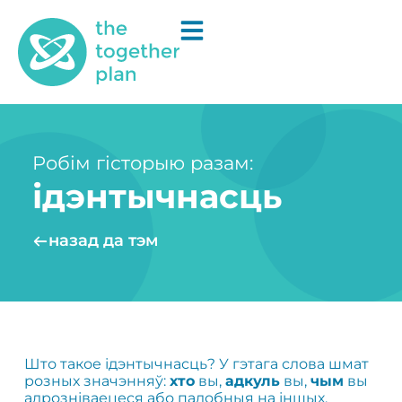
Робім гісторыю разам:
ідэнтычнасць
назад да тэм
Што такое ідэнтычнасць? У гэтага слова шмат
розных значэнняў:
хто
вы,
адкуль
вы,
чым
вы
адрозніваецеся або падобныя на іншых.