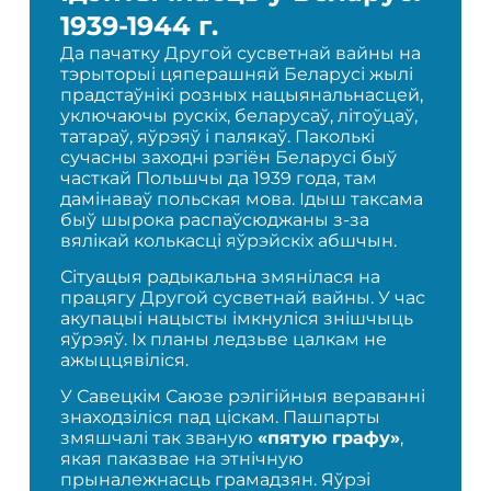
1939-1944 г.
Да пачатку Другой сусветнай вайны на
тэрыторыі цяперашняй Беларусі жылі
прадстаўнікі розных нацыянальнасцей,
уключаючы рускіх, беларусаў, літоўцаў,
татараў, яўрэяў і палякаў. Паколькі
сучасны заходні рэгіён Беларусі быў
часткай Польшчы да 1939 года, там
дамінаваў польская мова. Ідыш таксама
быў шырока распаўсюджаны з-за
вялікай колькасці яўрэйскіх абшчын.
Сітуацыя радыкальна змянілася на
працягу Другой сусветнай вайны. У час
акупацыі нацысты імкнуліся знішчыць
яўрэяў. Іх планы ледзьве цалкам не
ажыццявіліся.
У Савецкім Саюзе рэлігійныя вераванні
знаходзіліся пад ціскам. Пашпарты
змяшчалі так званую
«пятую графу»
,
якая паказвае на этнічную
прыналежнасць грамадзян. Яўрэі