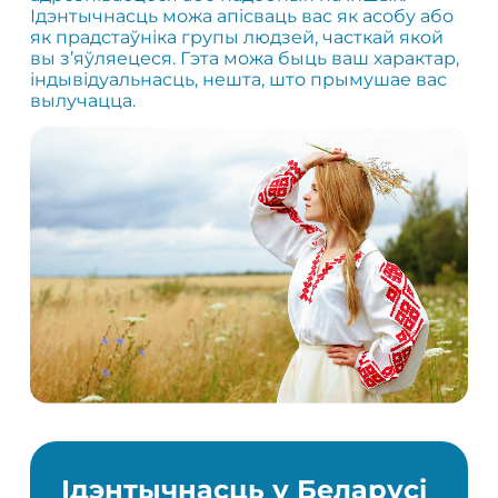
Ідэнтычнасць можа апісваць вас як асобу або
як прадстаўніка групы людзей, часткай якой
вы з’яўляецеся. Гэта можа быць ваш характар,
індывідуальнасць, нешта, што прымушае вас
вылучацца.
Ідэнтычнасць у Беларусі