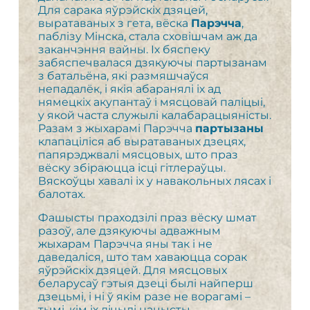
Для сарака яўрэйскіх дзяцей,
выратаваных з гета, вёска
Парэчча
,
паблізу Мінска, стала сховішчам аж да
заканчэння вайны. Іх бяспеку
забяспечвалася дзякуючы партызанам
з батальёна, які размяшчаўся
непадалёк, і якія абаранялі іх ад
нямецкіх акупантаў і мясцовай паліцыі,
у якой часта служылі калабарацыяністы.
Разам з жыхарамі Парэчча
партызаны
клапаціліся аб выратаваных дзецях,
папярэджвалі мясцовых, што праз
вёску збіраюцца ісці гітлераўцы.
Вяскоўцы хавалі іх у навакольных лясах і
балотах.
Фашысты праходзілі праз вёску шмат
разоў, але дзякуючы адважным
жыхарам Парэчча яны так і не
даведаліся, што там хаваюцца сорак
яўрэйскіх дзяцей. Для мясцовых
беларусаў гэтыя дзеці былі найперш
дзецьмі, і ні ў якім разе не ворагамі –
тымі, кім іх лічылі нацысты.