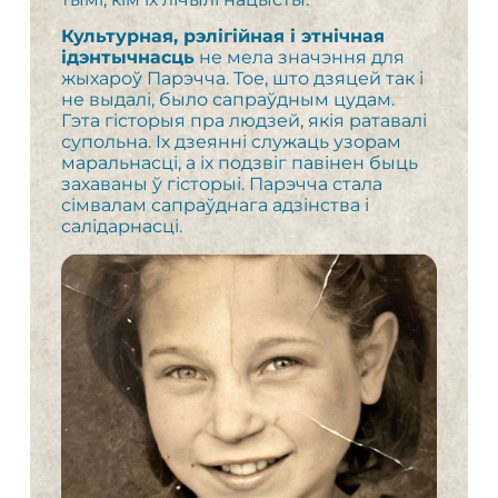
Культурная, рэлігійная і этнічная
ідэнтычнасць
не мела значэння для
жыхароў Парэчча. Тое, што дзяцей так і
не выдалі, было сапраўдным цудам.
Гэта гісторыя пра людзей, якія ратавалі
супольна. Іх дзеянні служаць узорам
маральнасці, а іх подзвіг павінен быць
захаваны ў гісторыі. Парэчча стала
сімвалам сапраўднага адзінства і
салідарнасці.