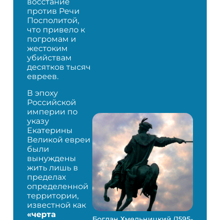
восстание
против Речи
Посполитой,
что привело к
погромам и
жестоким
убийствам
десятков тысяч
евреев.
В эпоху
Российской
империи по
указу
Екатерины
Великой евреи
были
вынуждены
жить лишь в
пределах
определенной
территории,
известной как
«черта
Богдан Хмельницкий (1595-