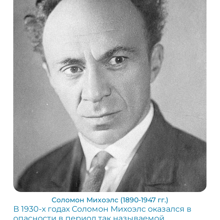
Соломон Михоэлс (1890-1947 гг.)
В 1930-х годах Соломон Михоэлс оказался в
опасности в период так называемой