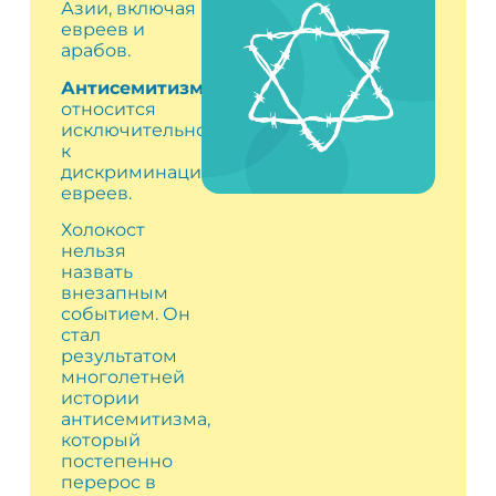
Азии, включая
евреев и
арабов.
Антисемитизм
относится
исключительно
к
дискриминации
евреев.
Холокост
нельзя
назвать
внезапным
событием. Он
стал
результатом
многолетней
истории
антисемитизма,
который
постепенно
перерос в