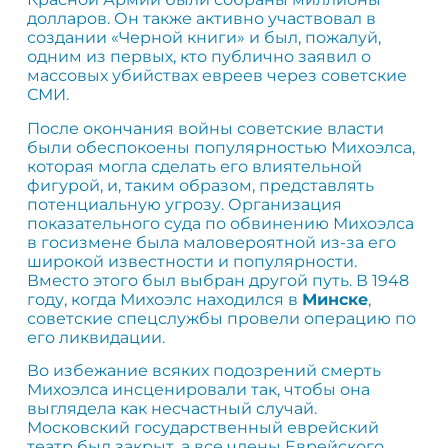
долларов. Он также активно участвовал в
создании «Черной книги» и был, пожалуй,
одним из первых, кто публично заявил о
массовых убийствах евреев через советские
СМИ.
После окончания войны советские власти
были обеспокоены популярностью Михоэлса,
которая могла сделать его влиятельной
фигурой, и, таким образом, представлять
потенциальную угрозу. Организация
показательного суда по обвинению Михоэлса
в госизмене была маловероятной из-за его
широкой известности и популярности.
Вместо этого был выбран другой путь. В 1948
году, когда Михоэлс находился в
Минске
,
советские спецслужбы провели операцию по
его ликвидации.
Во избежание всяких подозрений смерть
Михоэлса инсценировали так, чтобы она
выглядела как несчастный случай.
Московский государственный еврейский
театр был закрыт, а все члены Еврейского