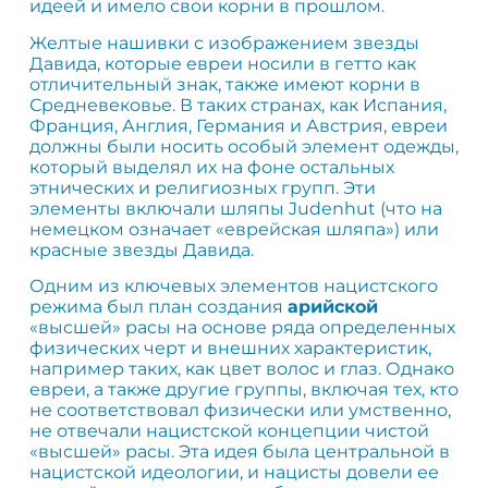
идеей и имело свои корни в прошлом.
Желтые нашивки с изображением звезды
Давида, которые евреи носили в гетто как
отличительный знак, также имеют корни в
Средневековье. В таких странах, как Испания,
Франция, Англия, Германия и Австрия, евреи
должны были носить особый элемент одежды,
который выделял их на фоне остальных
этнических и религиозных групп. Эти
элементы включали шляпы Judenhut (что на
немецком означает «еврейская шляпа») или
красные звезды Давида.
Одним из ключевых элементов нацистского
режима был план создания
арийской
«высшей» расы на основе ряда определенных
физических черт и внешних характеристик,
например таких, как цвет волос и глаз. Однако
евреи, а также другие группы, включая тех, кто
не соответствовал физически или умственно,
не отвечали нацистской концепции чистой
«высшей» расы. Эта идея была центральной в
нацистской идеологии, и нацисты довели ее