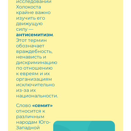
исследовании
Холокоста
крайне важно
изучить его
движущую
силу —
антисемитизм
.
Этот термин
обозначает
враждебность,
ненависть и
дискриминацию
по отношению
к евреям и их
организациям
исключительно
из-за их
национальности.
Слово
«семит»
относится к
различным
народам Юго-
Западной