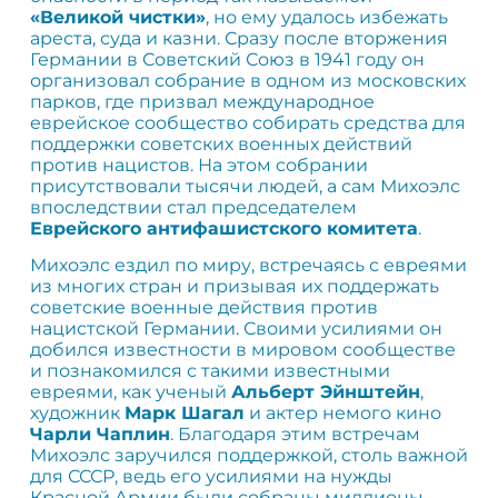
«Великой чистки»
, но ему удалось избежать
ареста, суда и казни. Сразу после вторжения
Германии в Советский Союз в 1941 году он
организовал собрание в одном из московских
парков, где призвал международное
еврейское сообщество собирать средства для
поддержки советских военных действий
против нацистов. На этом собрании
присутствовали тысячи людей, а сам Михоэлс
впоследствии стал председателем
Еврейского антифашистского комитета
.
Михоэлс ездил по миру, встречаясь с евреями
из многих стран и призывая их поддержать
советские военные действия против
нацистской Германии. Своими усилиями он
добился известности в мировом сообществе
и познакомился с такими известными
евреями, как ученый
Альберт Эйнштейн
,
художник
Марк Шагал
и актер немого кино
Чарли Чаплин
. Благодаря этим встречам
Михоэлс заручился поддержкой, столь важной
для СССР, ведь его усилиями на нужды
Красной Армии были собраны миллионы