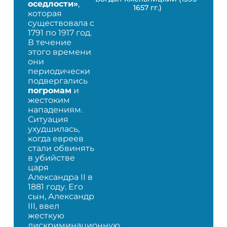
оседлости»
,
1657 гг.)
которая
существовала с
1791 по 1917 год.
В течение
этого времени
они
периодически
подвергались
погромам
и
жестоким
нападениям.
Ситуация
ухудшилась,
когда евреев
стали обвинять
в убийстве
царя
Александра II в
1881 году. Его
сын, Александр
III, ввел
жесткую
дискриминационную