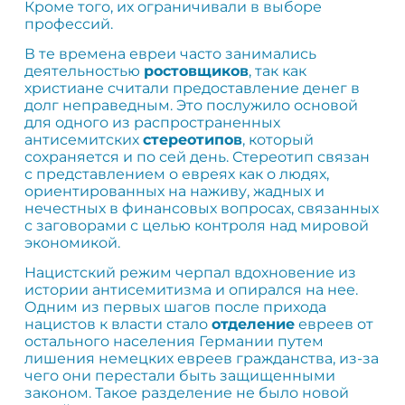
Кроме того, их ограничивали в выборе
профессий.
В те времена евреи часто занимались
деятельностью
ростовщиков
, так как
христиане считали предоставление денег в
долг неправедным. Это послужило основой
для одного из распространенных
антисемитских
стереотипов
, который
сохраняется и по сей день. Стереотип связан
с представлением о евреях как о людях,
ориентированных на наживу, жадных и
нечестных в финансовых вопросах, связанных
с заговорами с целью контроля над мировой
экономикой.
Нацистский режим черпал вдохновение из
истории антисемитизма и опирался на нее.
Одним из первых шагов после прихода
нацистов к власти стало
отделение
евреев от
остального населения Германии путем
лишения немецких евреев гражданства, из-за
чего они перестали быть защищенными
законом. Такое разделение не было новой